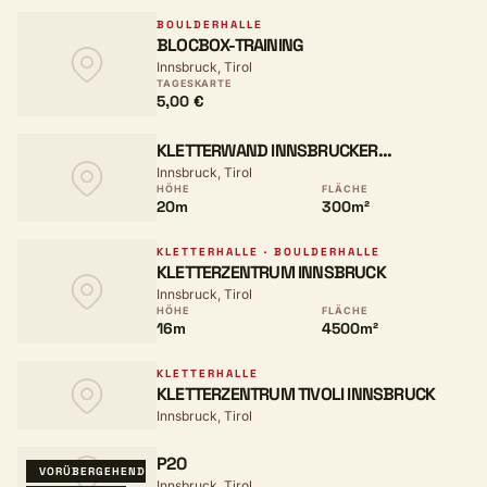
BOULDERHALLE
BLOCBOX-TRAINING
Innsbruck, Tirol
TAGESKARTE
5,00 €
KLETTERWAND INNSBRUCKER
Innsbruck, Tirol
TURNVEREIN
HÖHE
FLÄCHE
20m
300m²
KLETTERHALLE · BOULDERHALLE
KLETTERZENTRUM INNSBRUCK
Innsbruck, Tirol
HÖHE
FLÄCHE
16m
4500m²
KLETTERHALLE
KLETTERZENTRUM TIVOLI INNSBRUCK
Innsbruck, Tirol
P20
VORÜBERGEHEND
Innsbruck, Tirol