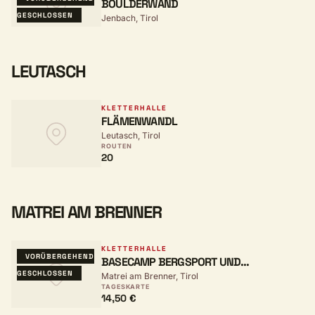
BOULDERWAND
GESCHLOSSEN
Jenbach, Tirol
LEUTASCH
KLETTERHALLE
FLÄMENWANDL
Leutasch, Tirol
ROUTEN
20
MATREI AM BRENNER
KLETTERHALLE
VORÜBERGEHEND
BASECAMP BERGSPORT UND
GESCHLOSSEN
Matrei am Brenner, Tirol
KLETTERHALLE
TAGESKARTE
14,50 €