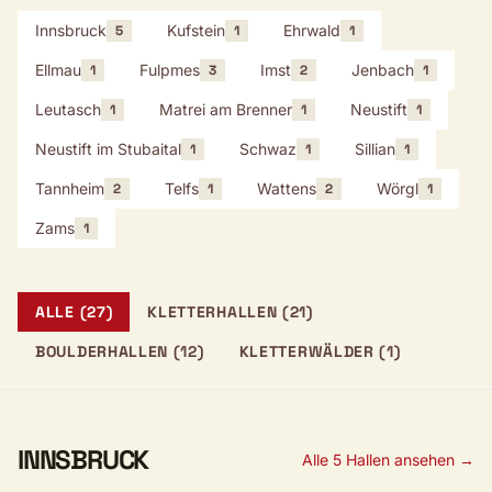
Innsbruck
Kufstein
Ehrwald
5
1
1
Ellmau
Fulpmes
Imst
Jenbach
1
3
2
1
Leutasch
Matrei am Brenner
Neustift
1
1
1
Neustift im Stubaital
Schwaz
Sillian
1
1
1
Tannheim
Telfs
Wattens
Wörgl
2
1
2
1
Zams
1
ALLE (27)
KLETTERHALLEN (21)
BOULDERHALLEN (12)
KLETTERWÄLDER (1)
INNSBRUCK
Alle 5 Hallen ansehen →