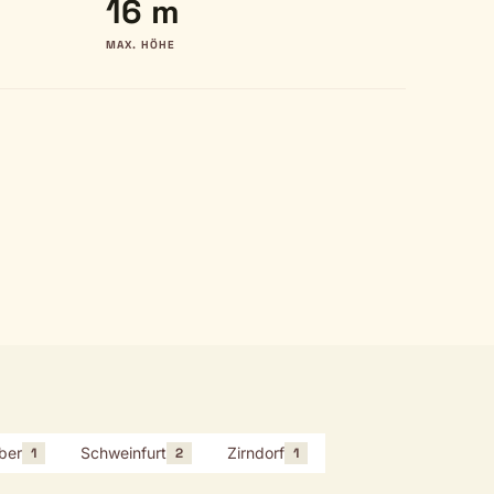
16 m
MAX. HÖHE
ber
Schweinfurt
Zirndorf
1
2
1