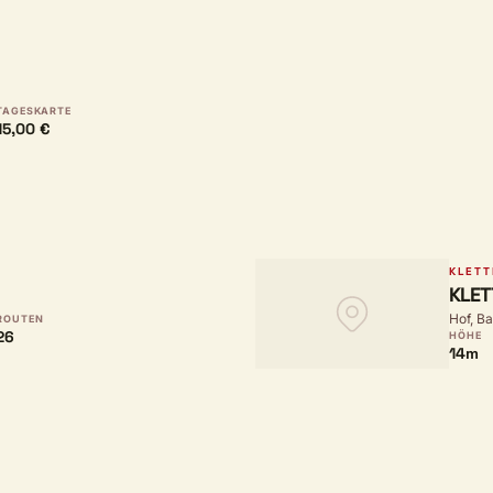
TAGESKARTE
15,00 €
KLET
KLET
Hof, B
ROUTEN
26
HÖHE
14m