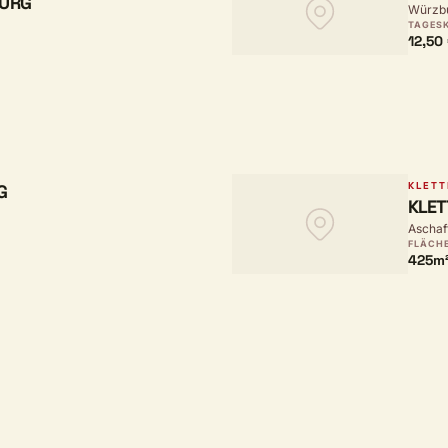
BURG
Würzbu
TAGES
12,50
KLETT
G
KLE
Aschaf
FLÄCH
425m