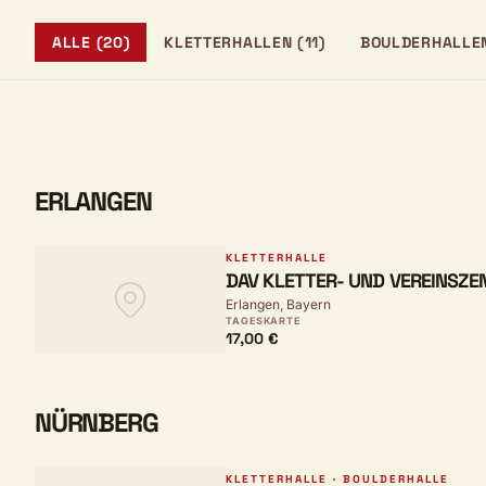
ALLE (20)
KLETTERHALLEN (11)
BOULDERHALLEN
ERLANGEN
KLETTERHALLE
DAV KLETTER- UND VEREINSZE
Erlangen, Bayern
BERGWELT
TAGESKARTE
17,00 €
NÜRNBERG
KLETTERHALLE · BOULDERHALLE