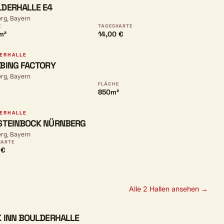
DERHALLE E4
rg, Bayern
E
TAGESKARTE
m²
14,00 €
ERHALLE
BING FACTORY
rg, Bayern
FLÄCHE
850m²
ERHALLE
STEINBOCK NÜRNBERG
rg, Bayern
KARTE
 €
Alle 2 Hallen ansehen →
 INN BOULDERHALLE