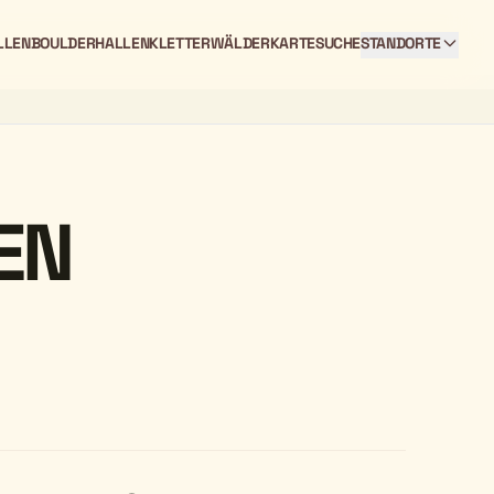
LLEN
BOULDERHALLEN
KLETTERWÄLDER
KARTE
SUCHE
STANDORTE
EN