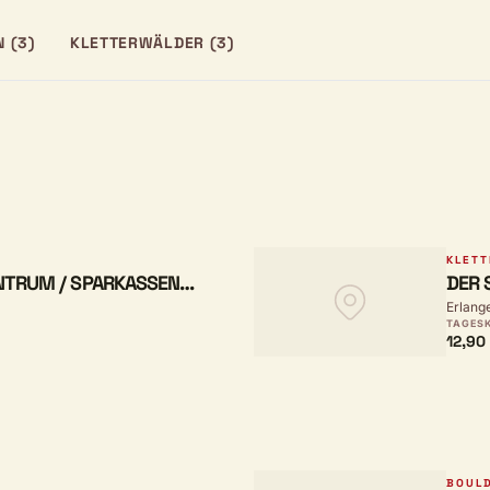
 (3)
KLETTERWÄLDER (3)
KLETT
NTRUM / SPARKASSEN
DER 
Erlang
TAGES
12,90
BOUL