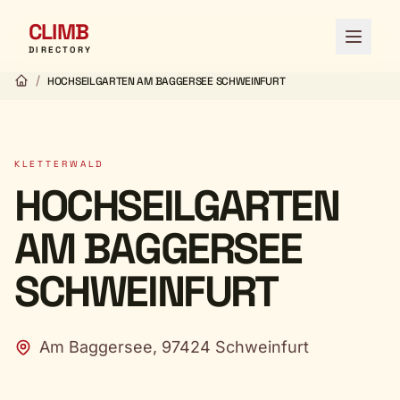
CLIMB
Menü ö
DIRECTORY
/
HOCHSEILGARTEN AM BAGGERSEE SCHWEINFURT
KLETTERWALD
HOCHSEILGARTEN
AM BAGGERSEE
SCHWEINFURT
Am Baggersee, 97424 Schweinfurt