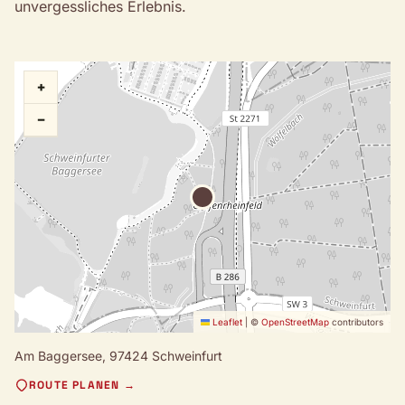
unvergessliches Erlebnis.
+
−
Leaflet
|
©
OpenStreetMap
contributors
Am Baggersee,
97424 Schweinfurt
ROUTE PLANEN →