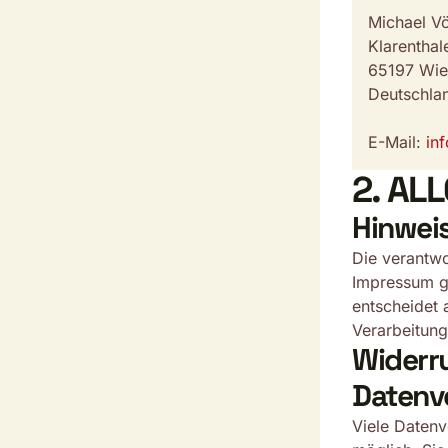
Michael Vö
Klarenthal
65197 Wi
Deutschla
E-Mail:
in
2. AL
Hinweis
Die verantwo
Impressum ge
entscheidet 
Verarbeitun
Widerru
Datenv
Viele Datenv