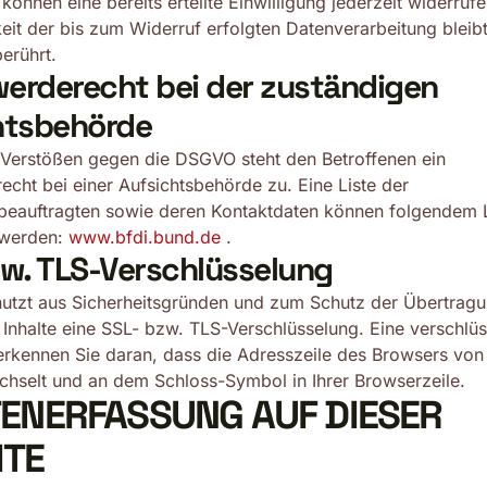
können eine bereits erteilte Einwilligung jederzeit widerrufe
it der bis zum Widerruf erfolgten Datenverarbeitung bleib
erührt.
erderecht bei der zuständigen
htsbehörde
 Verstößen gegen die DSGVO steht den Betroffenen ein
cht bei einer Aufsichtsbehörde zu. Eine Liste der
beauftragten sowie deren Kontaktdaten können folgendem 
werden:
www.bfdi.bund.de
.
zw. TLS-Verschlüsselung
nutzt aus Sicherheitsgründen und zum Schutz der Übertrag
r Inhalte eine SSL- bzw. TLS-Verschlüsselung. Eine verschlüs
rkennen Sie daran, dass die Adresszeile des Browsers von „
echselt und an dem Schloss-Symbol in Ihrer Browserzeile.
TENERFASSUNG AUF DIESER
ITE