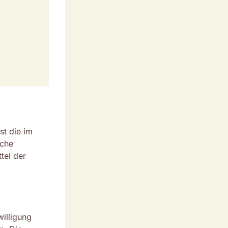
st die im
iche
tel der
willigung