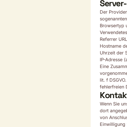
Server
Der Provider
sogenannten 
Browsertyp 
Verwendetes
Referrer UR
Hostname de
Uhrzeit der 
IP-Adresse (
Eine Zusamm
vorgenommen.
lit. f DSGVO
fehlerfreien
Kontak
Wenn Sie uns
dort angege
von Anschlus
Einwilligung 