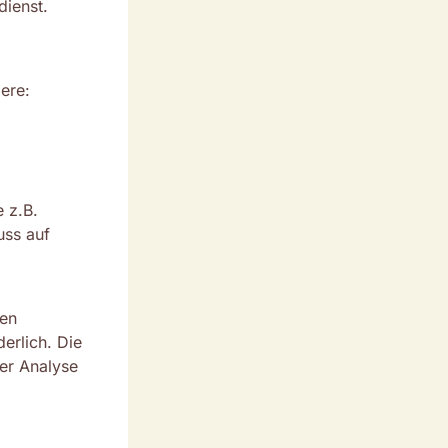
ienst.
ere:
 z.B.
uss auf
en
derlich. Die
der Analyse