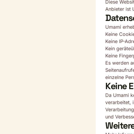
Diese Websit
Anbieter ist
Datens
Umami erhe
Keine Cookie
Keine IP-Adr
Kein geräteü
Keine Finger
Es werden au
Seitenaufruf
einzelne Per
Keine E
Da Umami ke
verarbeitet, 
Verarbeitung
und Verbess
Weiter