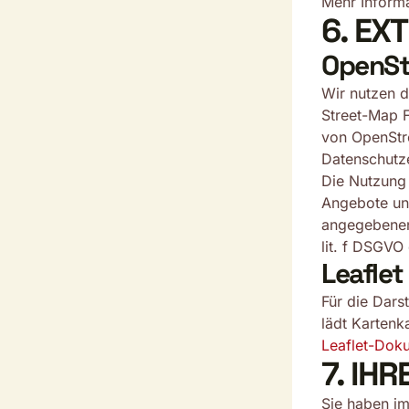
Mehr Informa
6. EX
OpenSt
Wir nutzen d
Street-Map 
von OpenStr
Datenschutz
Die Nutzung 
Angebote und
angegebenen 
lit. f DSGVO 
Leaflet
Für die Darst
lädt Kartenk
Leaflet-Dok
7. IH
Sie haben i