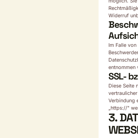
möglich. Sie 
Rechtmäßigke
Widerruf unb
Beschw
Aufsic
Im Falle von
Beschwerdere
Datenschutz
entnommen 
SSL- b
Diese Seite 
vertrauliche
Verbindung e
„https://" w
3. DA
WEBS