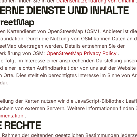
tionen finden Sie in der
Datenschutzerklärung von Umami
TERNE DIENSTE UND INHALTE
reetMap
en Kartendienst von OpenStreetMap (OSM). Anbieter ist di
Foundation. Durch die Nutzung von OSM können Daten an d
eetMap übertragen werden. Details entnehmen Sie der
erklärung von OSM:
OpenStreetMap Privacy Policy
.
erfolgt im Interesse einer ansprechenden Darstellung unser
 einer leichten Auffindbarkeit der von uns auf der Website
Orte. Dies stellt ein berechtigtes Interesse im Sinne von Ar
dar.
ellung der Karten nutzen wir die JavaScript-Bibliothek Leafl
acheln von externen Servern. Weitere Informationen finden S
umentation
.
RE RECHTE
m Rahmen der geltenden gesetzlichen Bestimmungen jederze