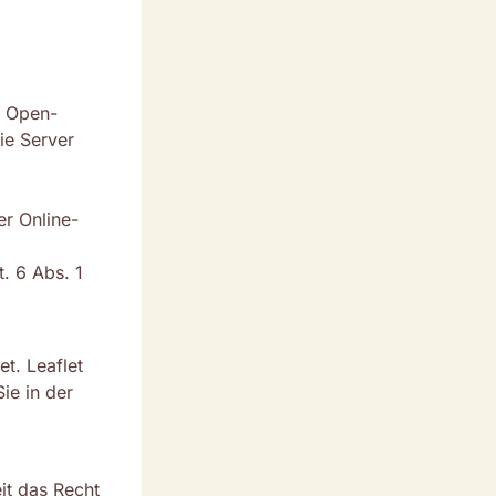
.
e Open-
ie Server
er Online-
t. 6 Abs. 1
et. Leaflet
ie in der
it das Recht