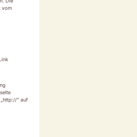
n. Die
t vom
Link
ung
selte
http://" auf