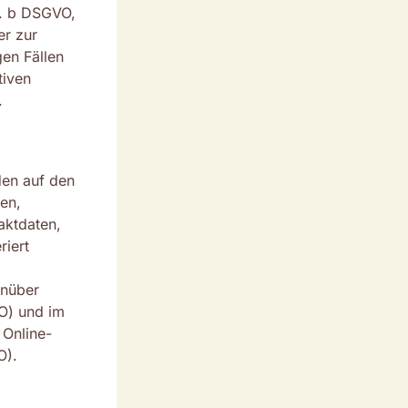
t. b DSGVO,
er zur
gen Fällen
tiven
.
den auf den
sen,
aktdaten,
riert
enüber
VO) und im
 Online-
O).