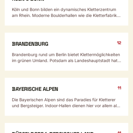
Köln und Bonn bilden ein dynamisches Kletterzentrum
am Rhein. Moderne Boulderhallen wie die Kletterfabrik
Köln und traditionelle DAV-Anlagen prägen die Szene.
12
BRANDENBURG
Brandenburg rund um Berlin bietet Klettermöglichkeiten
im grünen Umland. Potsdam als Landeshauptstadt hat
eine wachsende Szene, viele Berliner nutzen die
Brandenburger Hallen.
11
BAYERISCHE ALPEN
Die Bayerischen Alpen sind das Paradies für Kletterer
und Bergsteiger. Indoor-Hallen dienen hier vor allem als
Trainingsort für die unzähligen Outdoor-Möglichkeiten.