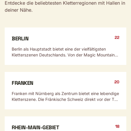
Entdecke die beliebtesten Kletterregionen mit Hallen in
deiner Nähe.
22
BERLIN
Berlin als Hauptstadt bietet eine der vielfältigsten
Kletterszenen Deutschlands. Von der Magic Mountain
bis zur Berta Block – die Stadt hat für jeden Kletterer
etwas.
20
FRANKEN
Franken mit Nürnberg als Zentrum bietet eine lebendige
Kletterszene. Die Fränkische Schweiz direkt vor der Tür
gilt als eines der besten Klettergebiete weltweit.
18
RHEIN-MAIN-GEBIET