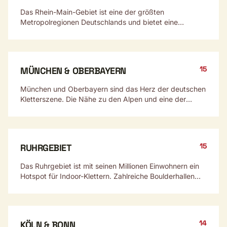
Das Rhein-Main-Gebiet ist eine der größten
Metropolregionen Deutschlands und bietet eine
beeindruckende Vielfalt an Kletter- und Boulderhallen.
Von modernen Boulderhallen in Frankfurt bis zu
traditionsreichen DAV-Kletterzentren – hier findet jeder
Kletterbegeisterte die passende Halle.
15
MÜNCHEN & OBERBAYERN
München und Oberbayern sind das Herz der deutschen
Kletterszene. Die Nähe zu den Alpen und eine der
aktivsten Klettergemeinschaften Deutschlands machen
die Region zum Mekka für Kletterer.
15
RUHRGEBIET
Das Ruhrgebiet ist mit seinen Millionen Einwohnern ein
Hotspot für Indoor-Klettern. Zahlreiche Boulderhallen
und DAV-Zentren bieten vielfältige Möglichkeiten.
14
KÖLN & BONN