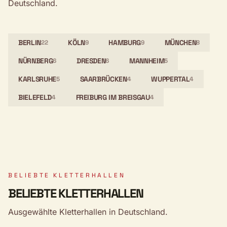
Deutschland.
BERLIN
KÖLN
HAMBURG
MÜNCHEN
22
9
9
8
NÜRNBERG
DRESDEN
MANNHEIM
6
6
5
KARLSRUHE
SAARBRÜCKEN
WUPPERTAL
5
4
4
BIELEFELD
FREIBURG IM BREISGAU
4
4
BELIEBTE KLETTERHALLEN
BELIEBTE KLETTERHALLEN
Ausgewählte Kletterhallen in Deutschland.