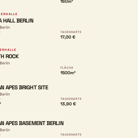
160m²
DERHALLE
A HALL BERLIN
 Berlin
E
TAGESKARTE
17,00 €
ERHALLE
H ROCK
 Berlin
FLÄCHE
1500m²
N APES BRIGHT SITE
 Berlin
E
TAGESKARTE
²
13,90 €
N APES BASEMENT BERLIN
 Berlin
E
TAGESKARTE