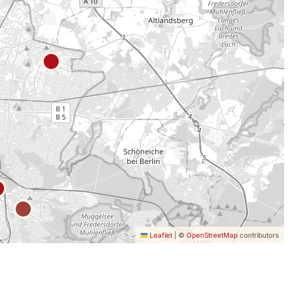
Leaflet
|
©
OpenStreetMap
contributors