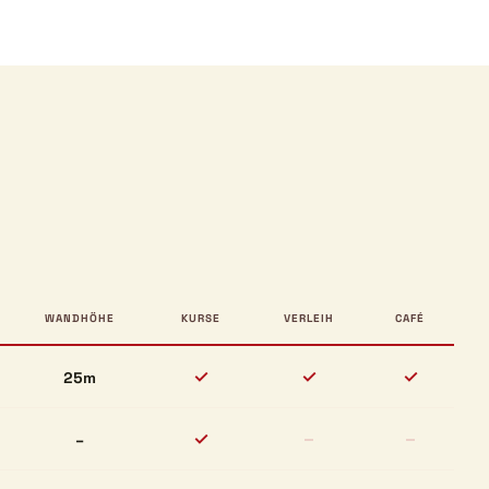
WANDHÖHE
KURSE
VERLEIH
CAFÉ
✓
✓
✓
25m
✓
–
–
–