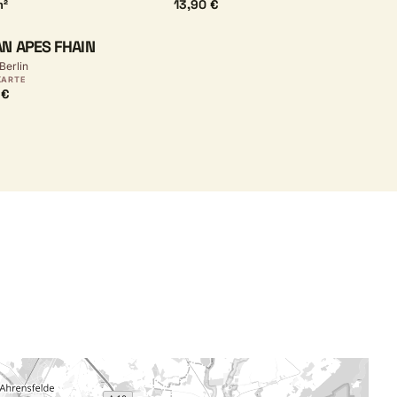
m²
13,90 €
N APES FHAIN
 Berlin
KARTE
 €