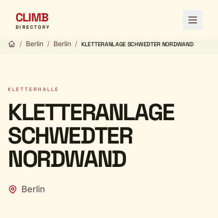
CLIMB
Menü ö
DIRECTORY
/
Berlin
/
Berlin
/
KLETTERANLAGE SCHWEDTER NORDWAND
KLETTERHALLE
KLETTERANLAGE
SCHWEDTER
NORDWAND
Berlin