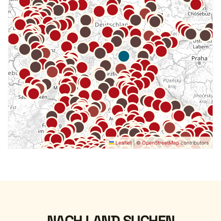
Leaflet
|
©
OpenStreetMap
contributors
NACH LAND SUCHEN