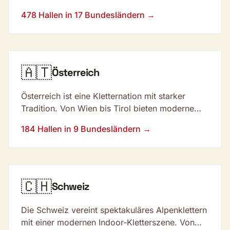
Kletterhallen und Boulderhallen. Von der
478 Hallen in 17 Bundesländern →
Sächsischen Schweiz bis zu den Bayerischen
Alpen findest du Kletterangebote für jeden
Geschmack.
🇦🇹
Österreich
Österreich ist eine Kletternation mit starker
Tradition. Von Wien bis Tirol bieten moderne
Kletterhallen und spektakuläre Outdoor-Gebiete
184 Hallen in 9 Bundesländern →
wie das Ötztal oder der Wildenauer
Klettergarten ideale Bedingungen.
🇨🇭
Schweiz
Die Schweiz vereint spektakuläres Alpenklettern
mit einer modernen Indoor-Kletterszene. Von