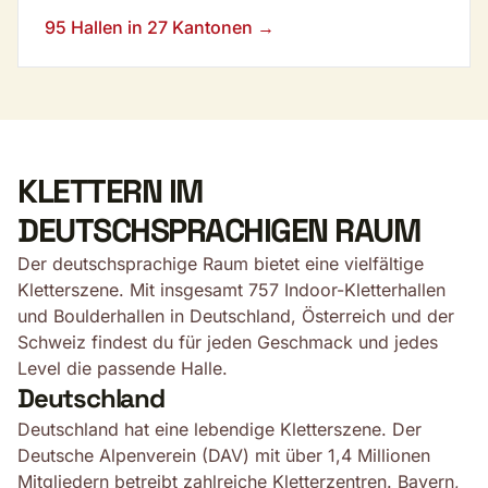
Zürich bis Genf finden Kletterer erstklassige
95 Hallen in 27 Kantonen →
Hallen und weltberühmte Outdoor-Gebiete wie
das Magic Wood.
KLETTERN IM
DEUTSCHSPRACHIGEN RAUM
Der deutschsprachige Raum bietet eine vielfältige
Kletterszene. Mit insgesamt 757 Indoor-Kletterhallen
und Boulderhallen in Deutschland, Österreich und der
Schweiz findest du für jeden Geschmack und jedes
Level die passende Halle.
Deutschland
Deutschland hat eine lebendige Kletterszene. Der
Deutsche Alpenverein (DAV) mit über 1,4 Millionen
Mitgliedern betreibt zahlreiche Kletterzentren. Bayern,