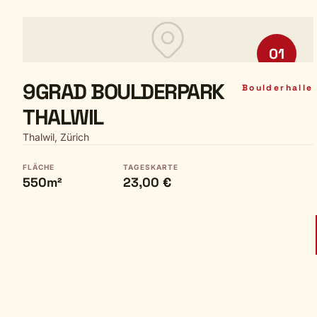
01
9GRAD BOULDERPARK
Boulderhalle
THALWIL
Thalwil, Zürich
FLÄCHE
TAGESKARTE
550m²
23,00 €