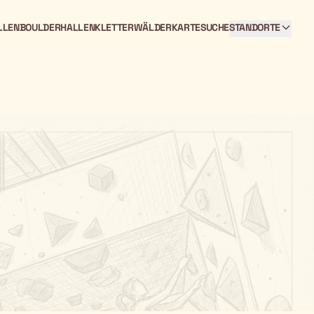
LLEN
BOULDERHALLEN
KLETTERWÄLDER
KARTE
SUCHE
STANDORTE