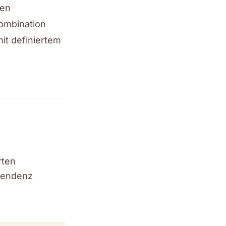
hen
kombination
it definiertem
rten
 Tendenz