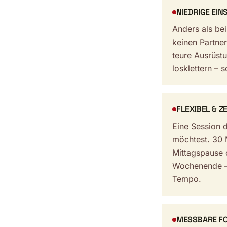
NIEDRIGE EI
Anders als bei
keinen Partner
teure Ausrüstu
losklettern – s
FLEXIBEL & Z
Eine Session d
möchtest. 30 
Mittagspause 
Wochenende –
Tempo.
MESSBARE FO