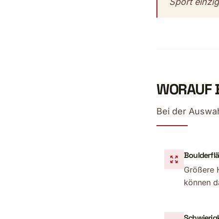
Sport einzig
WORAUF B
Bei der Auswah
Boulderfl
Größere H
können da
Schwierig