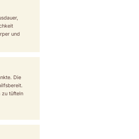
Ausdauer,
chkeit
örper und
unkte. Die
lfsbereit.
zu tüfteln