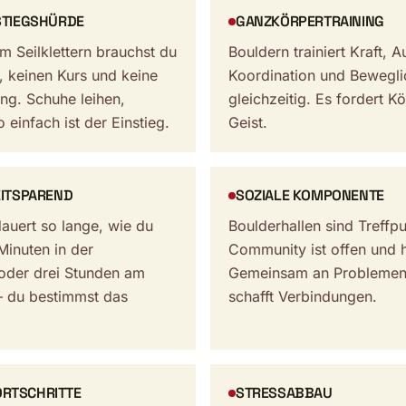
NSTIEGSHÜRDE
GANZKÖRPERTRAINING
m Seilklettern brauchst du
Bouldern trainiert Kraft, 
, keinen Kurs und keine
Koordination und Bewegli
ng. Schuhe leihen,
gleichzeitig. Es fordert K
o einfach ist der Einstieg.
Geist.
EITSPAREND
SOZIALE KOMPONENTE
auert so lange, wie du
Boulderhallen sind Treffp
Minuten in der
Community ist offen und hi
oder drei Stunden am
Gemeinsam an Problemen 
 du bestimmst das
schafft Verbindungen.
RTSCHRITTE
STRESSABBAU