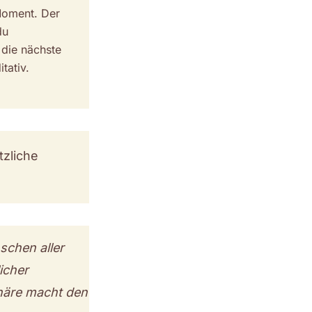
Moment. Der
du
 die nächste
tativ.
tzliche
schen aller
icher
häre macht den