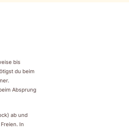
weise bis
ötigst du beim
ner.
 beim Absprung
lock) ab und
Freien. In