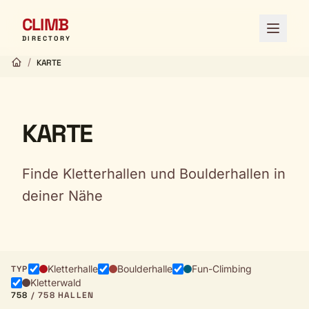
CLIMB
Menü ö
DIRECTORY
/
KARTE
KARTE
Finde Kletterhallen und Boulderhallen in
deiner Nähe
Kletterhalle
Boulderhalle
Fun-Climbing
TYP
Kletterwald
758
/ 758 HALLEN