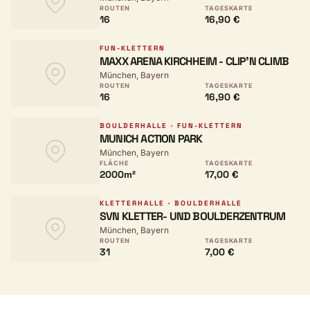
CLIMB
ROUTEN
TAGESKARTE
16
16,90 €
FUN-KLETTERN
MAXX ARENA KIRCHHEIM - CLIP'N CLIMB
München, Bayern
ROUTEN
TAGESKARTE
16
16,90 €
BOULDERHALLE · FUN-KLETTERN
MUNICH ACTION PARK
München, Bayern
FLÄCHE
TAGESKARTE
2000m²
17,00 €
KLETTERHALLE · BOULDERHALLE
SVN KLETTER- UND BOULDERZENTRUM
München, Bayern
ROUTEN
TAGESKARTE
31
7,00 €