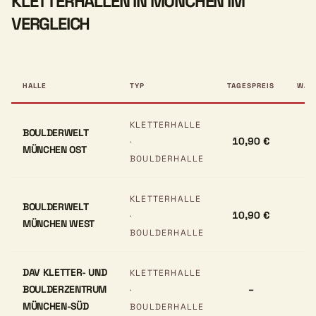
KLETTERHALLEN IN MÜNCHEN IM
VERGLEICH
HALLE
TYP
TAGESPREIS
WAN
KLETTERHALLE
BOULDERWELT
10,90 €
·
MÜNCHEN OST
BOULDERHALLE
KLETTERHALLE
BOULDERWELT
10,90 €
·
MÜNCHEN WEST
BOULDERHALLE
DAV KLETTER- UND
KLETTERHALLE
BOULDERZENTRUM
–
·
MÜNCHEN-SÜD
BOULDERHALLE