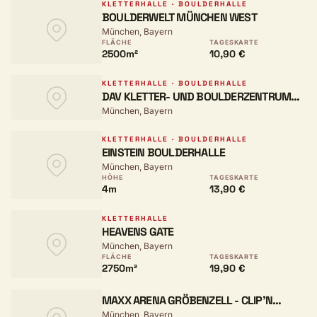
KLETTERHALLE · BOULDERHALLE
BOULDERWELT MÜNCHEN WEST
München, Bayern
FLÄCHE
TAGESKARTE
2500m²
10,90 €
KLETTERHALLE · BOULDERHALLE
DAV KLETTER- UND BOULDERZENTRUM
München, Bayern
MÜNCHEN-SÜD
KLETTERHALLE · BOULDERHALLE
EINSTEIN BOULDERHALLE
München, Bayern
HÖHE
TAGESKARTE
4m
13,90 €
KLETTERHALLE
HEAVENS GATE
München, Bayern
FLÄCHE
TAGESKARTE
2750m²
19,90 €
MAXX ARENA GRÖBENZELL - CLIP'N
München, Bayern