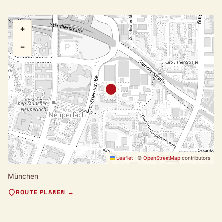
+
−
Leaflet
|
©
OpenStreetMap
contributors
München
ROUTE PLANEN →