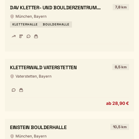
DAV KLETTER- UND BOULDERZENTRUM
7,8 km
MÜNCHEN-SÜD
München, Bayern
KLETTERHALLE
BOULDERHALLE
KLETTERWALD VATERSTETTEN
8,5 km
Vaterstetten, Bayern
ab 28,90 €
EINSTEIN BOULDERHALLE
10,5 km
München, Bayern