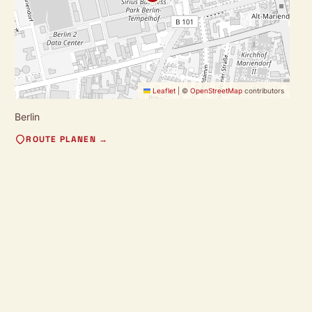
Leaflet
|
©
OpenStreetMap
contributors
Berlin
ROUTE PLANEN →