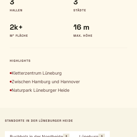
3
3
HALLEN
STÄDTE
2k+
16 m
M² FLÄCHE
MAX. HÖHE
HIGHLIGHTS
Kletterzentrum Lüneburg
Zwischen Hamburg und Hannover
Naturpark Lüneburger Heide
STANDORTE IN DER LÜNEBURGER HEIDE
Buchholz in der Nordheide
Lüneburg
1
1