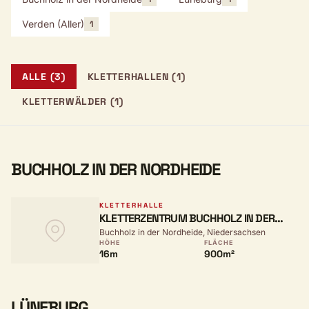
Verden (Aller)
1
ALLE (3)
KLETTERHALLEN (1)
KLETTERWÄLDER (1)
BUCHHOLZ IN DER NORDHEIDE
KLETTERHALLE
KLETTERZENTRUM BUCHHOLZ IN DER
Buchholz in der Nordheide, Niedersachsen
NORDHEIDE
HÖHE
FLÄCHE
16m
900m²
LÜNEBURG