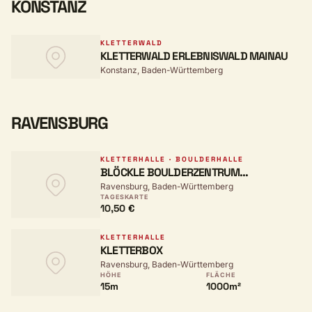
KONSTANZ
KLETTERWALD
KLETTERWALD ERLEBNISWALD MAINAU
Konstanz, Baden-Württemberg
RAVENSBURG
KLETTERHALLE · BOULDERHALLE
BLÖCKLE BOULDERZENTRUM
Ravensburg, Baden-Württemberg
RAVENSBURG
TAGESKARTE
10,50 €
KLETTERHALLE
KLETTERBOX
Ravensburg, Baden-Württemberg
HÖHE
FLÄCHE
15m
1000m²