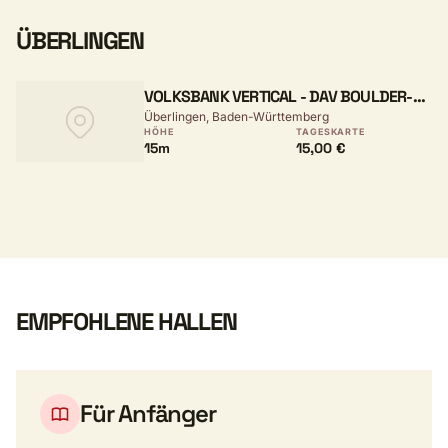
ÜBERLINGEN
VOLKSBANK VERTICAL - DAV BOULDER-
Überlingen, Baden-Württemberg
UND KLETTERZENTRUM ÜBERLINGEN
HÖHE
TAGESKARTE
15m
15,00 €
EMPFOHLENE HALLEN
Für Anfänger