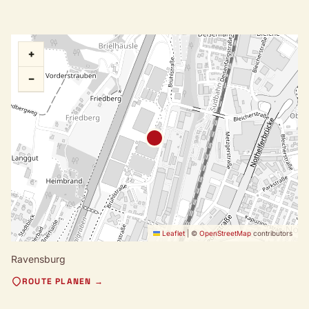
+
−
Leaflet
|
©
OpenStreetMap
contributors
Ravensburg
ROUTE PLANEN →