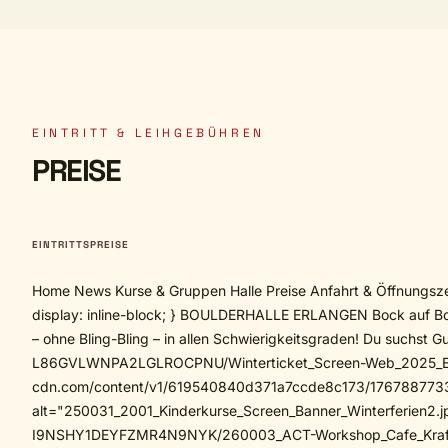
EINTRITT & LEIHGEBÜHREN
PREISE
EINTRITTSPREISE
Home News Kurse & Gruppen Halle Preise Anfahrt & Öffnungszeiten Kontakt Welcome der steinbock Home News Kurse & Gruppen Halle Preise Anfahrt & Öffnungszeiten Kontakt Welcome .mobile-nav-toggle-label { display: inline-block; } BOULDERHALLE ERLANGEN Bock auf Bouldern?!Wir bieten dir kreatives Bouldern in unserer feinen Halle in Erlangen! Egal ob Anfänger*in oder Profi, komm vorbei und erlebe reinste Boulderkultur – ohne Bling-Bling – in allen Schwierigkeitsgraden! Du suchst Gutscheine zum Verschenken? <img src="https://images.squarespace-cdn.com/content/v1/619540840d371a7ccde8c173/1762344219165-L86GVLWNPA2LGLROCPNU/Winterticket_Screen-Web_2025_Er.jpg" alt="Winterticket_Screen-Web_2025_Er.jpg" /> <img src="https://images.squarespace-cdn.com/content/v1/619540840d371a7ccde8c173/1767887733785-GR2S5Q57K7AC8Y6582FE/250031_2001_Kinderkurse_Screen_Banner_Winterferien2.jpg" alt="250031_2001_Kinderkurse_Screen_Banner_Winterferien2.jpg" /> <img src="https://images.squarespace-cdn.com/content/v1/619540840d371a7ccde8c173/1768314763395-I9NSHY1DEYFZMR4N9NYK/260003_ACT-Workshop_Cafe_Kraft_xibo-web_0.jpg" alt="260003_ACT-Workshop_Cafe_Kraft_xibo-web_0.jpg" /> <img src="https://images.squarespace-cdn.com/content/v1/619540840d371a7ccde8c173/1768314762235-CKPXICQ8OVFX8RKRVSFC/260003_ACT-Workshop_Cafe_Kraft_xibo-web_1.jpg" alt="260003_ACT-Workshop_Cafe_Kraft_xibo-web_1.jpg" /> News-BlogWir halten dich auch auf Facebook und Instagram auf dem Laufenden! Featured 21.11.2025 VERLÄNGERT!! FÜR NUR BOULDERN OHNE LIMIT 21.11.2025 21.11.2025 10.09.2025 GET HIGH FINALS – u.a. mit Janja Garnbret 10.09.2025 10.09.2025 09.07.2025 GUESS IT 🙃🤔 09.07.2025 09.07.2025 BOULDERN IN DER METROPOLREGION NÜRNBERGMit unseren Kombi- und Punktekarten kannst du in allen vier Hallen bouldern. ZIRNDORF/FÜRTH www.dersteinbock-zirndorf.de NÜRNBERG www.dersteinbock-nuernberg.de CAFÈ KRAFT/NÜRNBERG www.cafekraft.de JobsSieh Dir hier an, welche Stellen wir ausgeschrieben haben und komm ins Team! <img src="https://images.squarespace-cdn.com/content/v1/619540840d371a7ccde8c173/1641840200623-EVJUXAI96CXEEM4RYBYO/DSC_9377.jpg" alt="DSC_9377.jpg" /> <img src="https://images.squarespace-cdn.com/content/v1/619540840d371a7ccde8c173/1641840147559-D9FR4OVY0RIS9SUXRUES/DSC_7585.jpg" alt="DSC_7585.jpg" /> Kurse & GruppenZusammen macht Bouldern noch mehr Spaß! Mach mit bei unserem umfangreichen Kursprogramm oder komm mit deinen Freunden <img src="https://images.squarespace-cdn.com/content/v1/619540840d371a7ccde8c173/1734434959276-SG03WLQVPIQ4MVN1DBKF/Kibu_square.jpg" alt="Kindergeburtstage" /> Kindergeburtstage <img src="https://images.squarespace-cdn.com/content/v1/619540840d371a7ccde8c173/1637171348235-9HWVN3VDJMDXBFIIFC5C/Ferienkurs+Bouldern+Kinder+N%C3%BCrnberg" alt="Regelmäßige Kinderkurse" /> Regelmäßige Kinderkurse <img src="https://images.squarespace-cdn.com/content/v1/619540840d371a7ccde8c173/1644946650204-309M0KOGHXTGRG8LMOTU/Klassen_squareer.jpg" alt="Kinderferienkurse" /> K