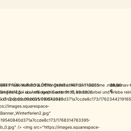
ch an den Standorten Zirndorf (Aufpreis ) und Nürnberg (Aufpreis ) gültig. ZeitkartenUnsere vollständige Preisliste mit allen Zeitkarten und Abos findest du hier. Zeitkarten #block-9f919c760dc15e9b7cf4 { --sqs-block-content-flex: 0; } SCHENKEN MACHT FREUDEAlle Eintrittskarten können auch als Gutschein erworben werden. Gutscheine #block-e723fc7c902b1f8561eb { --sqs-block-content-flex: 0; } So findest du uns! AdresseBierlachweg 4591058 ErlangenTel.: 09131 910 83 07ÖffnungszeitenMo-Fr: 09:00 Uhr bis 23:00 Uhr Sa+So: 09:00 Uhr bis 22:00 UhrWeihnachten + Silvester24.12.: 09:00 Uhr bis 14:00 Uhr25.12.: 09:00 Uhr bis 14:00 Uhr26.12.: 09:00 Uhr bis 14:00 Uhr31.12.: 09:00 Uhr bis 15:30 Uhr01.01.: 15:00 Uhr bis 20:00 Uhr …viele Wege führen zu uns! mit dem AutoWenn ihr von Außerhalb kommt, dann seid ihr vom Frankenschnellweg Ausfahrt Erlangen-Bruck in ca. drei Minuten beim Steinbock und könnt kostenfrei unseren Parkplatz benutzen. mit dem BusDie Buslinie 284 bringt euch fast direkt vor unsere Halle. Steigt an der Haltestelle Eichendorffschule aus. Der Steinbock liegt von nur 200m entfernt. Mit der S-BahnMit der S-Bahn fahrt ihr zur Haltestation Erlangen-Bruck. Von dort sind es circa 3 min Fußweg bis zum Steinbock.Mit dem FahrradUnsere Halle liegt direkt am Brucker Radweg. Für die umweltbewusste und gesunde Anfahrt mit dem Fahrrad benötigt ihr vom Erlanger Zentrum gerade mal 10 Minuten. Die Anfahrt sorgt dafür, dass ihr gut aufgewärmt bei uns ankommt! Anfahrt & Parken Im Vollbildmodus anzeigen Nimm Kontakt auf!Für alles was du uns gerne mitteilen oder fragen möchtest! {"secureUrl":"https://hypersphere-garlic-y4gg.squarespace.com","collectionId":"619540d80d371a7ccde8c9a3","formFieldFormats":{"initialAddressFormat":{"id":0,"type":"ADDRESS","country":"DE","labelLocale":"de","fields":[{"type":"FIELD","label":"Straße und Hausnummer","identifier":"Line1","length":0,"required":true,"metadata":{"autocomplete":"address-line1"}},{"type":"SEPARATOR","label":"\n","identifier":"Newline","length":0,"required":false,"metadata":{}},{"type":"FIELD","label":"Adresszusatz","identifier":"Line2","length":0,"required":false,"metadata":{"autocomplete":"address-line2"}},{"type":"SEPARATOR","label":"\n","identifier":"Newline","length":0,"required":false,"metadata":{}},{"type":"FIELD","label":"Postleitzahl","identifier":"Zip","length":0,"required":true,"metadata":{"autocomplete":"postal-code"}},{"type":"SEPARATOR","label":" ","identifier":"Space","length":0,"required":false,"metadata":{}},{"type":"FIELD","label":"Stadt","identifier":"City","length":0,"required":true,"metadata":{"autocomplete":"address-level1"}}]},"initialNameOrder":"GIVEN_FIRST","initialPhoneFormat":{"id":0,"type":"PHONE_NUMBER","country":"DE","labelLocale":"de-DE","fields":[{"type":"FIELD","label":"1","identifier":"1","length":3,"required":false,"metadata":{}},{"type":"SEPARATOR","label":" ","identifier":"Space","length":0,"required":false,"metadata":{}},{"type":"FIELD","label":"2","identifier":"2","length":17,"required":false,"metadata":{}}]},"countries":[{"name":"Afghanistan","code":"AF","phoneCode":"+93"},{"name":"Ägypten","code":"EG","phoneCode":"+20"},{"name":"Ålandinseln","code":"AX","phoneCode":"+358"},{"
GERT!! FÜR NUR BOULDERN OHNE LIMIT 21.11.2025
39,00
€
GH FINALS – u.a. mit Janja Garnbret 10.09.2025
 IT 🙃🤔 09.07.2025 09.07.2025