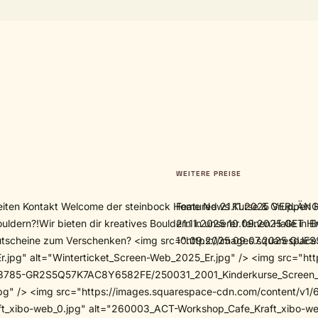
WEITERE PREISE
inderferienkurse <img src="https://images.squarespace-cdn.com/content/v1/619540840d371a7ccde8c173/1644946705935-072GUJIQH2VBBUHC68Z5/Kurse2_square.jpeg" alt="Gruppen" /> Gruppen <img src="https://images.squarespace-cdn.com/content/v1/619540840d371a7ccde8c173/1644946708653-9NQTMW4UK4TW0ZOLPIW6/Erwachsenenkurse.jpeg" alt="Erwachsenenkurse" /> Erwachsenenkurse <img src="https://images.squarespace-cdn.com/content/v1/619540840d371a7ccde8c173/1724404537162-8UWIXCF6P3KFPNJEZFTW/DSC_8134.jpg" alt="Personal Training" /> Personal Training <img src="https://images.squarespace-cdn.com/content/v1/619540840d371a7ccde8c173/1734434920198-IS735B6DNY8VHAAEUR32/20220728_140724.jpg" alt="Events" /> Events #block-cf2fcc781a18bbcfdb7b .sqs-gallery-block-grid .sqs-gallery-design-grid { margin-right: -20px; } #block-cf2fcc781a18bbcfdb7b .sqs-gallery-block-grid .sqs-gallery-design-grid-slide .margin-wrapper { margin-right: 20px; margin-bottom: 20px; } <img src="https://images.squarespace-cdn.com/content/v1/619540840d371a7ccde8c173/1641840299561-3C8JN5LVZV4WD9923A86/DSC_9542.jpg" alt="DSC_9542.jpg" /> <img src="https://images.squarespace-cdn.com/content/v1/619540840d371a7ccde8c173/1641892654228-PFFQ03PUCTQWYQIK7YBZ/DSC_8251.jpg" alt="DSC_8251.jpg" /> Verschaffe dir einen ÜberblickUnsere Halle bietet dir alles was du für eine perfekte Bouldersession brauchst! <img src="https://images.squarespace-cdn.com/content/v1/619540840d371a7ccde8c173/1649680666219-DIHK0P2JYL4Y648BBECU/halle_ausstattung_kommt_bald.jpg" alt="Halle und Ausstattung" /> Halle und Ausstattung <img src="https://images.squarespace-cdn.com/content/v1/619540840d371a7ccde8c173/1649680667003-LUB637FOVJ14YZLXEQTE/trainingsbereich_infos_folgen.jpg" alt="Trainingsbereich" /> Trainingsbereich <img src="https://images.squarespace-cdn.com/content/v1/619540840d371a7ccde8c173/1637171423113-RH10SZZ0TSNG1TAEND0T/_MG_5739.jpg" alt="Kilter Board" /> Kilter Board <img src="https://images.squarespace-cdn.com/content/v1/619540840d371a7ccde8c173/1649680665967-FN7ZBCYFZ24SGEXMHK3G/cafe-infos-folgen.jpg" alt="Café" /> Café <img src="https://images.squarespace-cdn.com/content/v1/619540840d371a7ccde8c173/1658938436166-5KKXV8SE75HBAFKSZOQK/umschraubtermine_erlangen.jpg" alt="Umschraubtermine" /> Umschraubtermine #block-yui_3_17_2_1_1638126091094_8753 .sqs-gallery-block-grid .sqs-gallery-design-grid { margin-right: -20px; } #block-yui_3_17_2_1_1638126091094_8753 .sqs-gallery-block-grid .sqs-gallery-design-grid-slide .margin-wrapper { margin-right: 20px; margin-bottom: 20px; } PreiseWas kostet die Welt?! Erwachsene Tageskarte Einzeleintritt 11er-Karte*** . Ermäßigt* Tageskarte Einzeleintritt 11er-Karte*** . Studententag (Montag) . Kinder 2-13 Jahre** Tageskarte Einzeleintritt 11er-Karte*** . Familien Familienkarte Zwei Elternteile + alle eigenen Kinder bis einschließlich 17 Jahre Leihmaterial Schuhe Schuhe Kinder** Chalk * SchülerInnen, StudentenInnen, Azubis, RentnerInnen, Arbeitslose, FSJ, Ehrenamtskarte (Nachweis mit Name und Gültigkeitsdauer zwingend erforderlich)** jeweils ein Kind unter 6 Jahre in Begleitung einer erwachsenen Person mit gültiger Zeitkarte oder Abo frei, ansonsten gilt der Kindertarif.*** Die 11er-Karte ist au
Featured 21.11.2025 VERLÄN
21.11.2025 10.09.2025 GET HI
10.09.2025 09.07.2025 GUESS