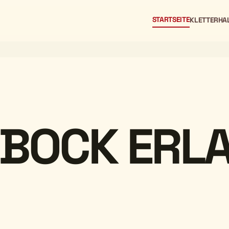
STARTSEITE
KLETTERHA
NBOCK ERL