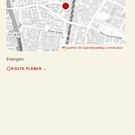
Leaflet
|
©
OpenStreetMap
contributors
Erlangen
ROUTE PLANEN →