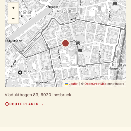
+
−
Leaflet
|
©
OpenStreetMap
contributors
Viaduktbogen 83,
6020 Innsbruck
ROUTE PLANEN →