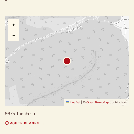
+
−
Leaflet
|
©
OpenStreetMap
contributors
6675 Tannheim
ROUTE PLANEN →