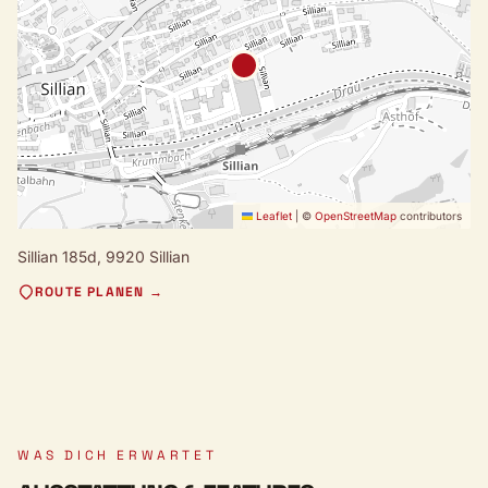
Leaflet
|
©
OpenStreetMap
contributors
Sillian 185d,
9920 Sillian
ROUTE PLANEN →
WAS DICH ERWARTET