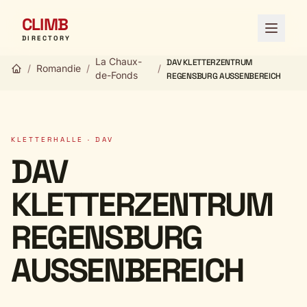
CLIMB
Menü ö
DIRECTORY
La Chaux-
DAV KLETTERZENTRUM
/
Romandie
/
/
de-Fonds
REGENSBURG AUSSENBEREICH
KLETTERHALLE · DAV
DAV
KLETTERZENTRUM
REGENSBURG
AUSSENBEREICH