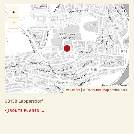
+
−
Leaflet
|
©
OpenStreetMap
contributors
93138 Lappersdorf
ROUTE PLANEN →