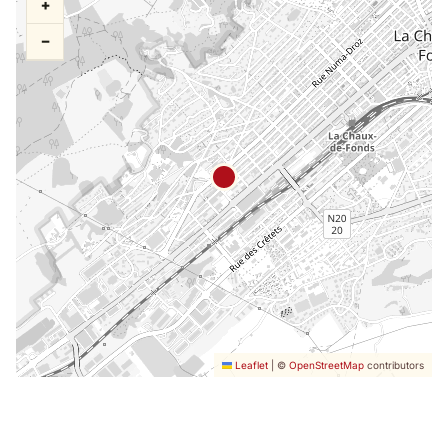
+
−
Leaflet
|
©
OpenStreetMap
contributors