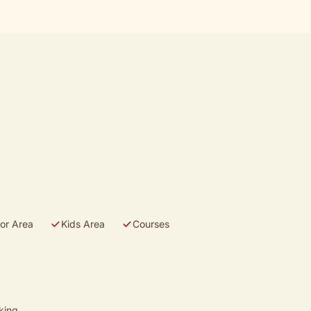
or Area
Kids Area
Courses
king