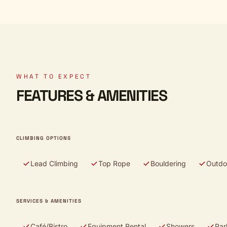
WHAT TO EXPECT
FEATURES & AMENITIES
CLIMBING OPTIONS
Lead Climbing
Top Rope
Bouldering
Outdo
SERVICES & AMENITIES
Café/Bistro
Equipment Rental
Showers
Par