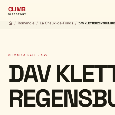
CLIMB
DIRECTORY
/
Romandie
/
La Chaux-de-Fonds
/
DAV KLETTERZENTRUM R
CLIMBING HALL · DAV
DAV KLE
REGENSB