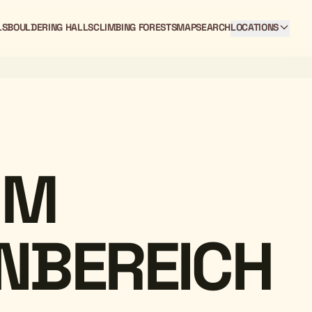
LS
BOULDERING HALLS
CLIMBING FORESTS
MAP
SEARCH
LOCATIONS
UM
NBEREICH