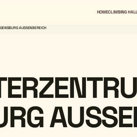
HOME
CLIMBING HAL
EGENSBURG AUSSENBEREICH
TTERZENTR
URG AUSSE