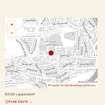
+
−
Leaflet
|
©
OpenStreetMap
contributors
93138 Lappersdorf
PLAN ROUTE →