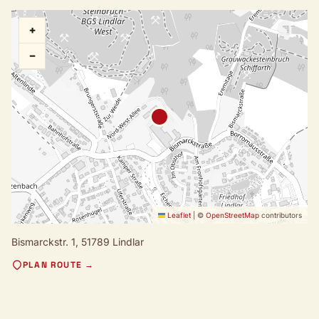
+
−
Leaflet
|
©
OpenStreetMap
contributors
Bismarckstr. 1,
51789 Lindlar
PLAN ROUTE →