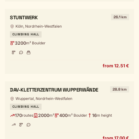
STUNTWERK
26.1 km
Köln, Nordrhein-Westfalen
CLIMBING HALL
3200
m² Boulder
from 12.51 €
DAV-KLETTERZENTRUM WUPPERWÄNDE
28.8 km
Wuppertal, Nordrhein-Westfalen
CLIMBING HALL
170
2000
400
16
routes
m²
m² Boulder
m height
from 17.00 €