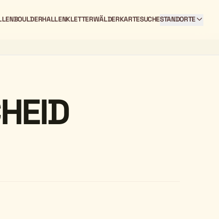
LLEN
BOULDERHALLEN
KLETTERWÄLDER
KARTE
SUCHE
STANDORTE
HEID