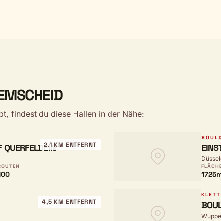
REMSCHEID
t, findest du diese Hallen in der Nähe:
BOUL
2,1 KM ENTFERNT
 QUERFELDEIN
EINS
Düssel
ROUTEN
FLÄCH
100
1725m
KLETT
4,5 KM ENTFERNT
BOUL
Wupper