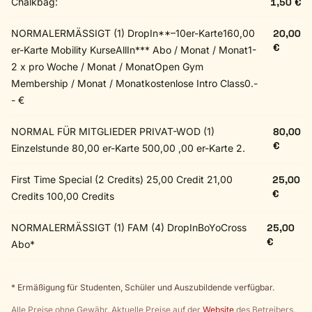
Chalkbag:
1,50 €
NORMALERMÄSSIGT (1) DropIn**–10er-Karte160,00
20,00
€
er-Karte Mobility KurseAllIn*** Abo / Monat / Monat1-
2 x pro Woche / Monat / MonatOpen Gym
Membership / Monat / Monatkostenlose Intro Class0.-
- €
NORMAL FÜR MITGLIEDER PRIVAT-WOD (1)
80,00
€
Einzelstunde 80,00 er-Karte 500,00 ,00 er-Karte 2.
First Time Special (2 Credits) 25,00 Credit 21,00
25,00
€
Credits 100,00 Credits
NORMALERMÄSSIGT (1) FAM (4) DropInBoYoCross
25,00
€
Abo*
* Ermäßigung für Studenten, Schüler und Auszubildende verfügbar.
Alle Preise ohne Gewähr. Aktuelle Preise auf der
Website
des Betreibers.