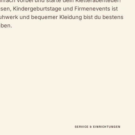
fach vorbei und starte dein Kletterabenteuer!
ssen, Kindergeburtstage und Firmenevents ist
huhwerk und bequemer Kleidung bist du bestens
eben.
SERVICE & EINRICHTUNGEN