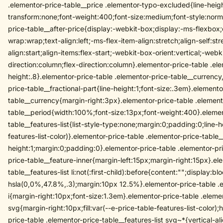
.elementor-price-table__price .elementor-typo-excluded{line-heigh
transform:none;font-weight:400;font-size:medium;font-style:norma
price-table__after-price{display:-webkit-box;display:-ms-flexbox;
wrap:wrap;text-align:left;-ms-flex-item-align:stretch;align-self:st
align:start;align-items:flex-start;-webkit-box-orient:vertical;-web
direction:column;flex-direction:column}.elementor-price-table .ele
height:.8}.elementor-price-table .elementor-price-table__currency
price-table__fractional-part{line-height:1;font-size:.3em}.elemento
table__currency{margin-right:3px}.elementor-price-table .element
table__period{width:100%;font-size:13px;font-weight:400}.elemen
table__features-list{list-style-type:none;margin:0;padding:0;line-h
features-list-color)}.elementor-price-table .elementor-price-table__f
height:1;margin:0;padding:0}.elementor-price-table .elementor-pric
price-table__feature-inner{margin-left:15px;margin-right:15px}.el
table__features-list li:not(:first-child):before{content:"";display:bl
hsla(0,0%,47.8%,.3);margin:10px 12.5%}.elementor-price-table .el
i{margin-right:10px;font-size:1.3em}.elementor-price-table .elemen
svg{margin-right:10px;fill:var(--e-price-table-features-list-color
price-table .elementor-price-table__features-list svg~*{vertical-al