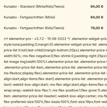
Kursabo - Standard (Minis/Kids/Teens)
64,00 €
Kursabo - Fortgeschritten (Minis)
64,00 €
Kursabo - Fortgeschritten (Kids/Teens)
79,00 €
/*! elementor-pro - v3.7.2 - 15-06-2022 */ .elementor-widget-price-
style:none;padding:0;margin:0}.elementor-widget-price-list .elemen
price-list li:not(:last-child){margin-bottom:20px}.elementor-price-
width:50%;-ms-flex-negative:0;flex-shrink:0;padding-right:25px}.
list-image img{width:100%}.elementor-price-list .elementor-price-l
.elementor-price-list-item,.elementor-price-list .elementor-price-li
ms-flexbox;display:flex}.elementor-price-list .elementor-price-list
align:start;align-items:flex-start}.elementor-price-list .elementor-pr
text{-webkit-box-align:start;-ms-flex-align:start;align-items:flex-
wrap:wrap;-webkit-box-flex:1;-ms-flex-positive:1;flex-grow:1}.eleme
item .elementor-price-list-header{-webkit-box-align:center;-ms-fl
flex-preferred-size:100%;flex-basis:100%;font-size:19px;font-w