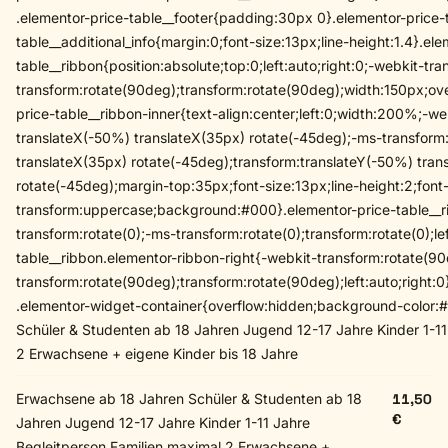
.elementor-price-table__footer{padding:30px 0}.elementor-price-t
table__additional_info{margin:0;font-size:13px;line-height:1.4}.el
table__ribbon{position:absolute;top:0;left:auto;right:0;-webkit-t
transform:rotate(90deg);transform:rotate(90deg);width:150px;ov
price-table__ribbon-inner{text-align:center;left:0;width:200%;-w
translateX(-50%) translateX(35px) rotate(-45deg);-ms-transform
translateX(35px) rotate(-45deg);transform:translateY(-50%) tran
rotate(-45deg);margin-top:35px;font-size:13px;line-height:2;font
transform:uppercase;background:#000}.elementor-price-table__ri
transform:rotate(0);-ms-transform:rotate(0);transform:rotate(0);lef
table__ribbon.elementor-ribbon-right{-webkit-transform:rotate(9
transform:rotate(90deg);transform:rotate(90deg);left:auto;right:
.elementor-widget-container{overflow:hidden;background-color:
Schüler & Studenten ab 18 Jahren Jugend 12-17 Jahre Kinder 1-11
2 Erwachsene + eigene Kinder bis 18 Jahre
Erwachsene ab 18 Jahren Schüler & Studenten ab 18
11,50
€
Jahren Jugend 12-17 Jahre Kinder 1-11 Jahre
Begleitperson Familien maximal 2 Erwachsene +