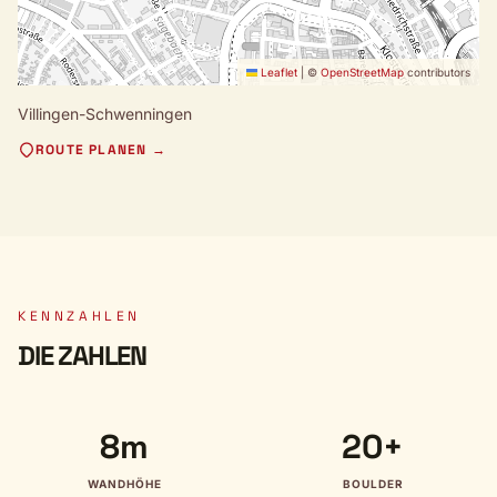
Leaflet
|
©
OpenStreetMap
contributors
Villingen-Schwenningen
ROUTE PLANEN →
KENNZAHLEN
DIE ZAHLEN
8m
20+
WANDHÖHE
BOULDER