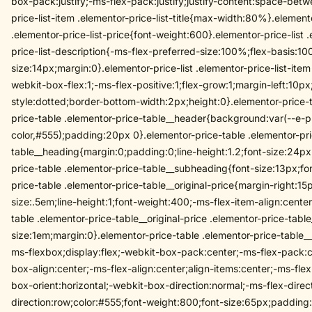
box-pack:justify;-ms-flex-pack:justify;justify-content:space-betw
price-list-item .elementor-price-list-title{max-width:80%}.elemento
.elementor-price-list-price{font-weight:600}.elementor-price-list .
price-list-description{-ms-flex-preferred-size:100%;flex-basis:10
size:14px;margin:0}.elementor-price-list .elementor-price-list-item
webkit-box-flex:1;-ms-flex-positive:1;flex-grow:1;margin-left:10p
style:dotted;border-bottom-width:2px;height:0}.elementor-price-t
price-table .elementor-price-table__header{background:var(--e-
color,#555);padding:20px 0}.elementor-price-table .elementor-pr
table__heading{margin:0;padding:0;line-height:1.2;font-size:24px;
price-table .elementor-price-table__subheading{font-size:13px;fon
price-table .elementor-price-table__original-price{margin-right:15
size:.5em;line-height:1;font-weight:400;-ms-flex-item-align:center
table .elementor-price-table__original-price .elementor-price-tabl
size:1em;margin:0}.elementor-price-table .elementor-price-table__
ms-flexbox;display:flex;-webkit-box-pack:center;-ms-flex-pack:ce
box-align:center;-ms-flex-align:center;align-items:center;-ms-fl
box-orient:horizontal;-webkit-box-direction:normal;-ms-flex-direct
direction:row;color:#555;font-weight:800;font-size:65px;padding