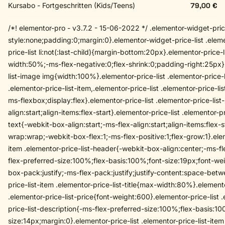
Kursabo - Fortgeschritten (Kids/Teens)
79,00 €
/*! elementor-pro - v3.7.2 - 15-06-2022 */ .elementor-widget-price-
style:none;padding:0;margin:0}.elementor-widget-price-list .elemen
price-list li:not(:last-child){margin-bottom:20px}.elementor-price-
width:50%;-ms-flex-negative:0;flex-shrink:0;padding-right:25px}.
list-image img{width:100%}.elementor-price-list .elementor-price-l
.elementor-price-list-item,.elementor-price-list .elementor-price-li
ms-flexbox;display:flex}.elementor-price-list .elementor-price-list
align:start;align-items:flex-start}.elementor-price-list .elementor-pr
text{-webkit-box-align:start;-ms-flex-align:start;align-items:flex-
wrap:wrap;-webkit-box-flex:1;-ms-flex-positive:1;flex-grow:1}.eleme
item .elementor-price-list-header{-webkit-box-align:center;-ms-fl
flex-preferred-size:100%;flex-basis:100%;font-size:19px;font-w
box-pack:justify;-ms-flex-pack:justify;justify-content:space-betw
price-list-item .elementor-price-list-title{max-width:80%}.elemento
.elementor-price-list-price{font-weight:600}.elementor-price-list .
price-list-description{-ms-flex-preferred-size:100%;flex-basis:10
size:14px;margin:0}.elementor-price-list .elementor-price-list-item