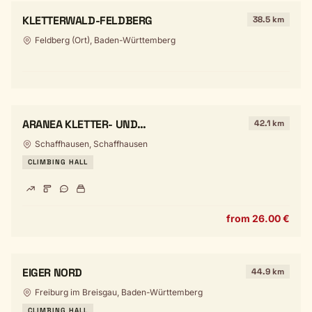
KLETTERWALD-FELDBERG
38.5 km
Feldberg (Ort), Baden-Württemberg
ARANEA KLETTER- UND
42.1 km
BADMINTONZENTRUM
Schaffhausen, Schaffhausen
CLIMBING HALL
from 26.00 €
EIGER NORD
44.9 km
Freiburg im Breisgau, Baden-Württemberg
CLIMBING HALL