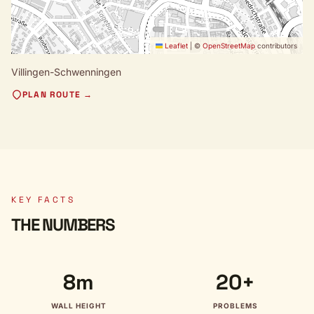
Leaflet
|
©
OpenStreetMap
contributors
Villingen-Schwenningen
PLAN ROUTE →
KEY FACTS
THE NUMBERS
8m
20+
WALL HEIGHT
PROBLEMS