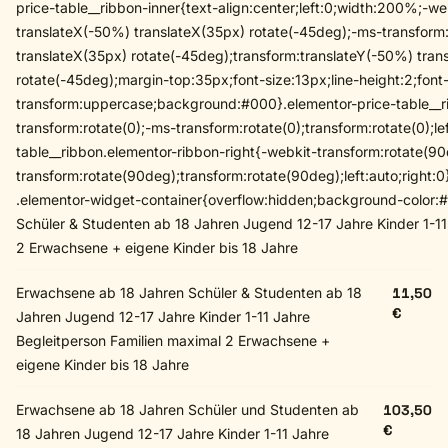
price-table__ribbon-inner{text-align:center;left:0;width:200%;-w
translateX(-50%) translateX(35px) rotate(-45deg);-ms-transform
translateX(35px) rotate(-45deg);transform:translateY(-50%) tran
rotate(-45deg);margin-top:35px;font-size:13px;line-height:2;font
transform:uppercase;background:#000}.elementor-price-table__ri
transform:rotate(0);-ms-transform:rotate(0);transform:rotate(0);lef
table__ribbon.elementor-ribbon-right{-webkit-transform:rotate(9
transform:rotate(90deg);transform:rotate(90deg);left:auto;right:
.elementor-widget-container{overflow:hidden;background-color:
Schüler & Studenten ab 18 Jahren Jugend 12-17 Jahre Kinder 1-11
2 Erwachsene + eigene Kinder bis 18 Jahre
Erwachsene ab 18 Jahren Schüler & Studenten ab 18
11,50
€
Jahren Jugend 12-17 Jahre Kinder 1-11 Jahre
Begleitperson Familien maximal 2 Erwachsene +
eigene Kinder bis 18 Jahre
Erwachsene ab 18 Jahren Schüler und Studenten ab
103,50
€
18 Jahren Jugend 12-17 Jahre Kinder 1-11 Jahre