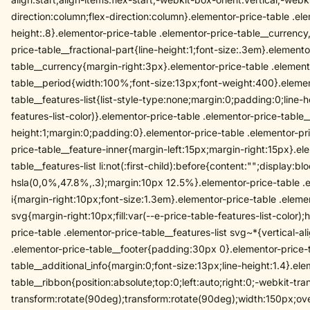
direction:column;flex-direction:column}.elementor-price-table .ele
height:.8}.elementor-price-table .elementor-price-table__currency
price-table__fractional-part{line-height:1;font-size:.3em}.elemento
table__currency{margin-right:3px}.elementor-price-table .element
table__period{width:100%;font-size:13px;font-weight:400}.elemen
table__features-list{list-style-type:none;margin:0;padding:0;line-h
features-list-color)}.elementor-price-table .elementor-price-table__f
height:1;margin:0;padding:0}.elementor-price-table .elementor-pric
price-table__feature-inner{margin-left:15px;margin-right:15px}.el
table__features-list li:not(:first-child):before{content:"";display:bl
hsla(0,0%,47.8%,.3);margin:10px 12.5%}.elementor-price-table .el
i{margin-right:10px;font-size:1.3em}.elementor-price-table .elemen
svg{margin-right:10px;fill:var(--e-price-table-features-list-color
price-table .elementor-price-table__features-list svg~*{vertical-al
.elementor-price-table__footer{padding:30px 0}.elementor-price-t
table__additional_info{margin:0;font-size:13px;line-height:1.4}.el
table__ribbon{position:absolute;top:0;left:auto;right:0;-webkit-t
transform:rotate(90deg);transform:rotate(90deg);width:150px;ov