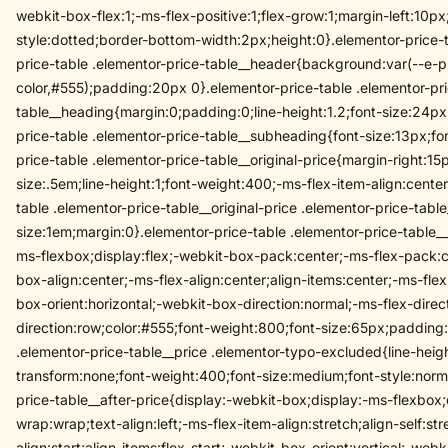
webkit-box-flex:1;-ms-flex-positive:1;flex-grow:1;margin-left:10p
style:dotted;border-bottom-width:2px;height:0}.elementor-price-t
price-table .elementor-price-table__header{background:var(--e-
color,#555);padding:20px 0}.elementor-price-table .elementor-pr
table__heading{margin:0;padding:0;line-height:1.2;font-size:24px;
price-table .elementor-price-table__subheading{font-size:13px;fon
price-table .elementor-price-table__original-price{margin-right:15
size:.5em;line-height:1;font-weight:400;-ms-flex-item-align:center
table .elementor-price-table__original-price .elementor-price-tabl
size:1em;margin:0}.elementor-price-table .elementor-price-table__
ms-flexbox;display:flex;-webkit-box-pack:center;-ms-flex-pack:ce
box-align:center;-ms-flex-align:center;align-items:center;-ms-fl
box-orient:horizontal;-webkit-box-direction:normal;-ms-flex-direct
direction:row;color:#555;font-weight:800;font-size:65px;padding
.elementor-price-table__price .elementor-typo-excluded{line-heigh
transform:none;font-weight:400;font-size:medium;font-style:norma
price-table__after-price{display:-webkit-box;display:-ms-flexbox;
wrap:wrap;text-align:left;-ms-flex-item-align:stretch;align-self:st
align:start;align-items:flex-start;-webkit-box-orient:vertical;-web