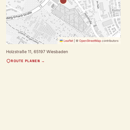
Leaflet
|
©
OpenStreetMap
contributors
Holzstraße 11,
65197 Wiesbaden
ROUTE PLANEN →