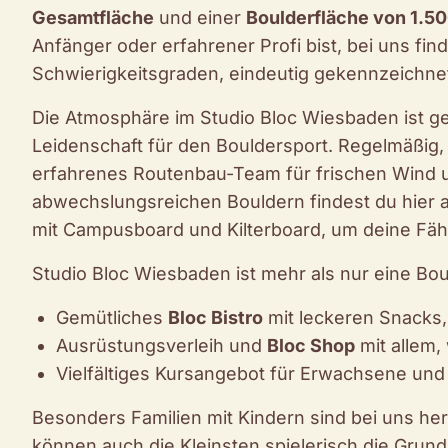
Gesamtfläche
und einer
Boulderfläche von 1.5
Anfänger oder erfahrener Profi bist, bei uns fin
Schwierigkeitsgraden, eindeutig gekennzeichnet 
Die Atmosphäre im Studio Bloc Wiesbaden ist g
Leidenschaft für den Bouldersport. Regelmäßig, 
erfahrenes Routenbau-Team für frischen Wind
abwechslungsreichen Bouldern findest du hier 
mit Campusboard und Kilterboard, um deine Fähi
Studio Bloc Wiesbaden ist mehr als nur eine Bou
Gemütliches
Bloc Bistro
mit leckeren Snacks,
Ausrüstungsverleih und
Bloc Shop
mit allem,
Vielfältiges Kursangebot für Erwachsene und
Besonders Familien mit Kindern sind bei uns he
können auch die Kleinsten spielerisch die Grun