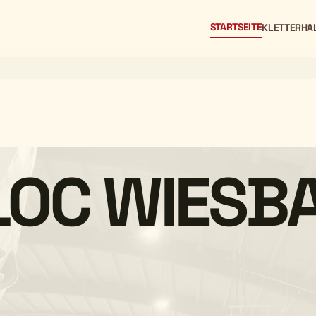
STARTSEITE
KLETTERHA
LOC WIESB