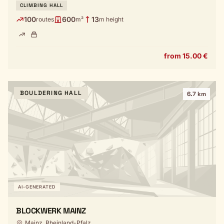
CLIMBING HALL
100
600
13
routes
m²
m height
from 15.00 €
BOULDERING HALL
6.7 km
AI-GENERATED
BLOCKWERK MAINZ
Mainz, Rheinland-Pfalz