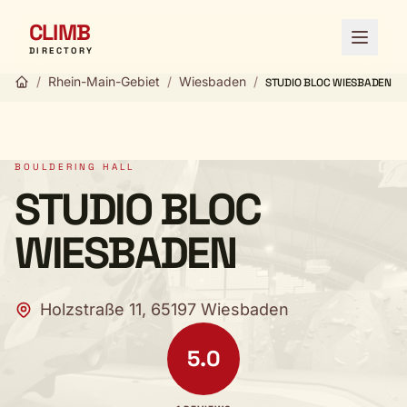
CLIMB
Open 
DIRECTORY
/
Rhein-Main-Gebiet
/
Wiesbaden
/
STUDIO BLOC WIESBADEN
BOULDERING HALL
STUDIO BLOC
WIESBADEN
Holzstraße 11, 65197 Wiesbaden
5.0