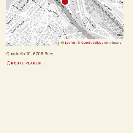
Leaflet
|
©
OpenStreetMap
contributors
Quadrella 10,
6706 Bürs
ROUTE PLANEN →