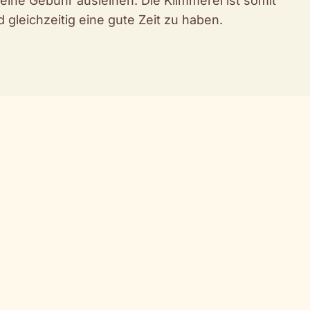
leine Gebühr ausleihen. Die Klimmerei ist somit
d gleichzeitig eine gute Zeit zu haben.