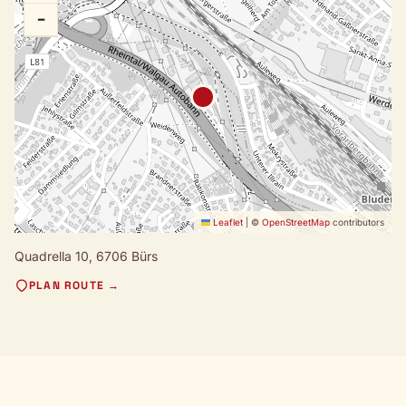
−
Leaflet
|
©
OpenStreetMap
contributors
Quadrella 10,
6706 Bürs
PLAN ROUTE →