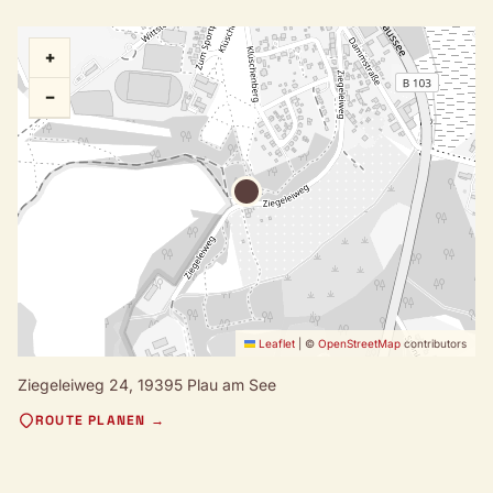
+
−
Leaflet
|
©
OpenStreetMap
contributors
Ziegeleiweg 24,
19395 Plau am See
ROUTE PLANEN →