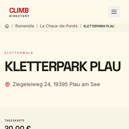
CLIMB
Menü ö
DIRECTORY
/
Romandie
/
La Chaux-de-Fonds
/
KLETTERPARK PLAU
KLETTERWALD
KLETTERPARK PLAU
Ziegeleiweg 24, 19395 Plau am See
TAGESKARTE
20,00 €