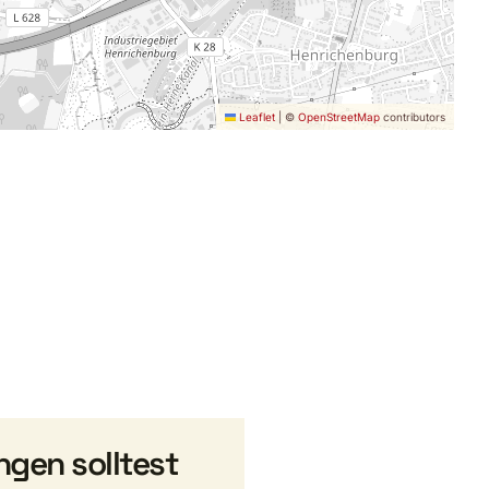
Leaflet
|
©
OpenStreetMap
contributors
ngen solltest