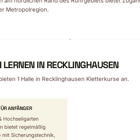
n am nördlichen Rand des Ruhrgebiets bietet Zugan
der Metropolregion.
 LERNEN IN RECKLINGHAUSEN
bieten 1 Halle in Recklinghausen Kletterkurse an.
FÜR ANFÄNGER
& Hochseilgarten
n bietet regelmäßig
 mit Sicherungstechnik,