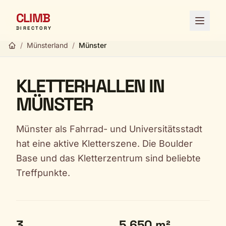
CLIMB
Menü ö
DIRECTORY
/
Münsterland
/
Münster
KLETTERHALLEN IN
MÜNSTER
Münster als Fahrrad- und Universitätsstadt
hat eine aktive Kletterszene. Die Boulder
Base und das Kletterzentrum sind beliebte
Treffpunkte.
3
5.650 m²