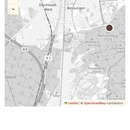
−
Leaflet
|
©
OpenStreetMap
contributors