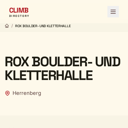
CLIMB
Menü ö
DIRECTORY
/
ROX BOULDER- UND KLETTERHALLE
ROX BOULDER- UND
KLETTERHALLE
Herrenberg