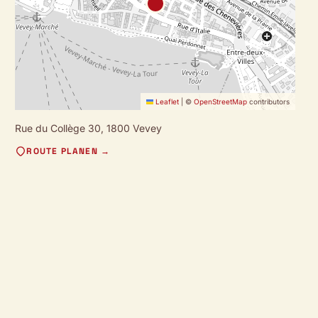
Leaflet
|
©
OpenStreetMap
contributors
Rue du Collège 30,
1800 Vevey
ROUTE PLANEN →