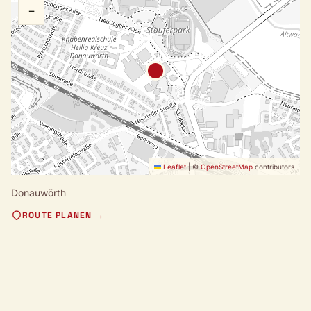
−
Leaflet
|
©
OpenStreetMap
contributors
Donauwörth
ROUTE PLANEN →