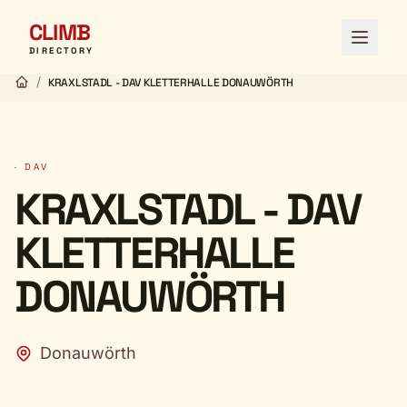
CLIMB
Menü ö
DIRECTORY
/
KRAXLSTADL - DAV KLETTERHALLE DONAUWÖRTH
· DAV
KRAXLSTADL - DAV
KLETTERHALLE
DONAUWÖRTH
Donauwörth