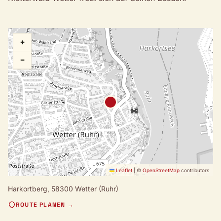
+
−
Leaflet
|
©
OpenStreetMap
contributors
Harkortberg,
58300 Wetter (Ruhr)
ROUTE PLANEN →