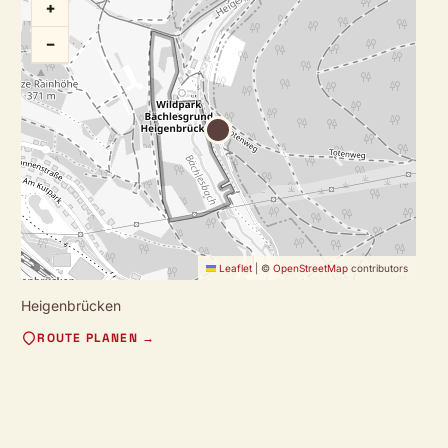
+
−
Leaflet
|
©
OpenStreetMap
contributors
Heigenbrücken
ROUTE PLANEN →