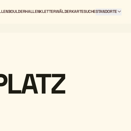
LLEN
BOULDERHALLEN
KLETTERWÄLDER
KARTE
SUCHE
STANDORTE
PLATZ