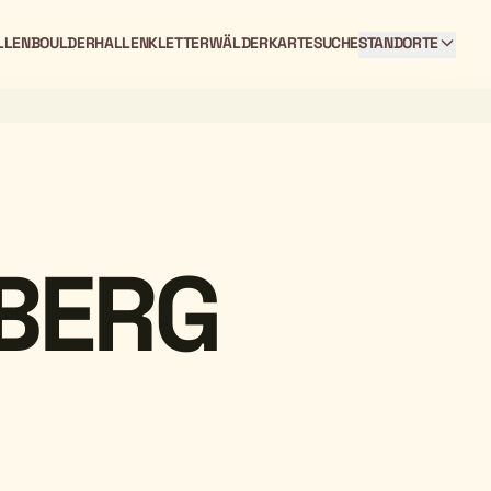
LLEN
BOULDERHALLEN
KLETTERWÄLDER
KARTE
SUCHE
STANDORTE
BERG