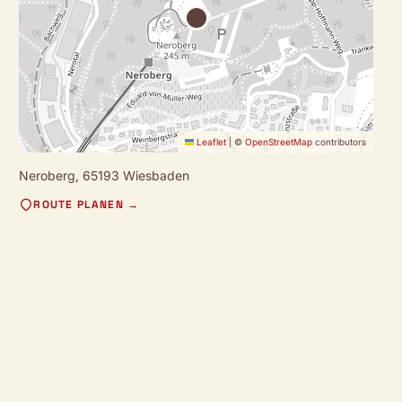
Leaflet
|
©
OpenStreetMap
contributors
Neroberg,
65193 Wiesbaden
ROUTE PLANEN →