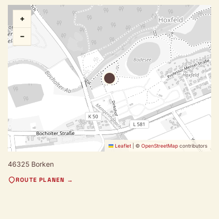
+
−
Leaflet
|
©
OpenStreetMap
contributors
46325 Borken
ROUTE PLANEN →