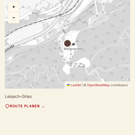
+
−
Leaflet
|
©
OpenStreetMap
contributors
Leisach-Gries
ROUTE PLANEN →