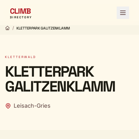
CLIMB
Menü ö
DIRECTORY
/
KLETTERPARK GALITZENKLAMM
KLETTERWALD
KLETTERPARK
GALITZENKLAMM
Leisach-Gries