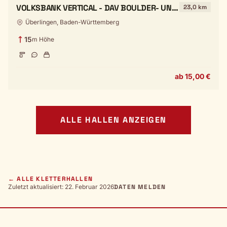
VOLKSBANK VERTICAL - DAV BOULDER- UND
23,0 km
KLETTERZENTRUM ÜBERLINGEN
Überlingen, Baden-Württemberg
15
m Höhe
ab 15,00 €
ALLE HALLEN ANZEIGEN
← ALLE KLETTERHALLEN
Zuletzt aktualisiert: 22. Februar 2026
DATEN MELDEN