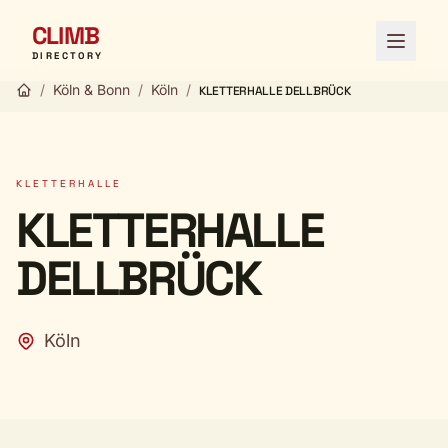
CLIMB
Menü ö
DIRECTORY
/
Köln & Bonn
/
Köln
/
KLETTERHALLE DELLBRÜCK
KLETTERHALLE
KLETTERHALLE
DELLBRÜCK
Köln