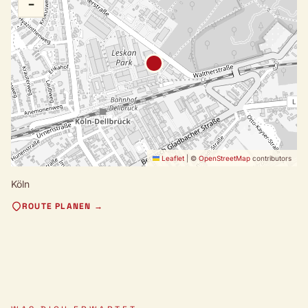
−
Leaflet
|
©
OpenStreetMap
contributors
Köln
ROUTE PLANEN →