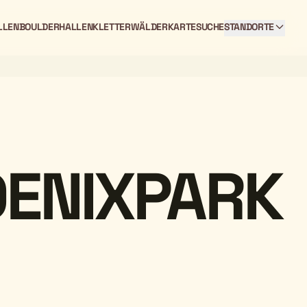
LLEN
BOULDERHALLEN
KLETTERWÄLDER
KARTE
SUCHE
STANDORTE
OENIXPARK