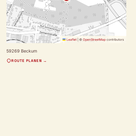
Leaflet
|
©
OpenStreetMap
contributors
59269 Beckum
ROUTE PLANEN →