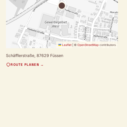
Leaflet
|
©
OpenStreetMap
contributors
Schäfflerstraße,
87629 Füssen
ROUTE PLANEN →